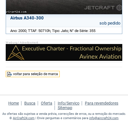
Airbus A340-300
sob pedido
Ano: 2000; TTAF: 50710h; Tipo: Jato; N° de Série: 355
voltar para seleção de marca
Home
Busca
Oferta
Info/Serviço
Para revendedores
Sitemap
As ofertas são sujeitas a venda prévia, correcções de erros, ou a remoção do mercado.
©
AirCraft24.com
| Envie perguntas e comentários para
info@aircraft24.com