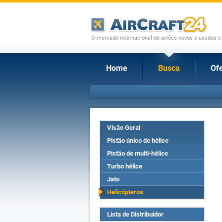
O mercado internacional de aviões novos e usados e
Home
Busca
Ofe
Visão Geral
Pistão único de hélice
Pistão de multi-hélice
Turbo hélice
Jato
Helicópteros
Lista de Distribuidor