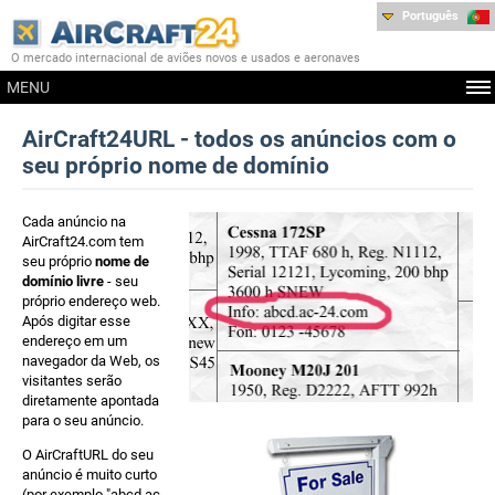
Português
O mercado internacional de aviões novos e usados e aeronaves
MENU
AirCraft24URL - todos os anúncios com o
seu próprio nome de domínio
Cada anúncio na
AirCraft24.com tem
seu próprio
nome de
domínio livre
- seu
próprio endereço web.
Após digitar esse
endereço em um
navegador da Web, os
visitantes serão
diretamente apontada
para o seu anúncio.
O AirCraftURL do seu
anúncio é muito curto
(por exemplo "abcd.ac-