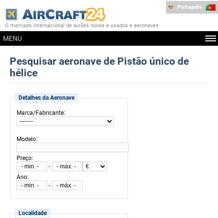
Português
O mercado internacional de aviões novos e usados e aeronaves
MENU
Pesquisar aeronave de Pistão único de
hélice
Detalhes da Aeronave
:
Marca/Fabricante
:
Modelo
:
Preço
-
:
Ano
-
Localidade