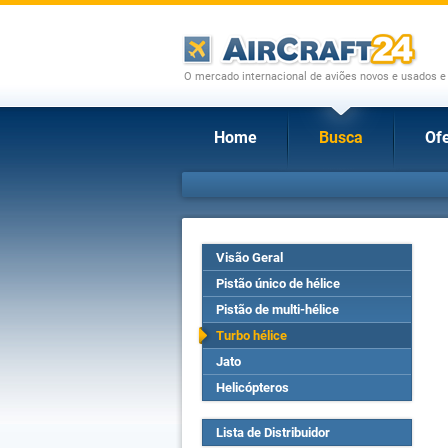
O mercado internacional de aviões novos e usados e
Home
Busca
Ofe
Visão Geral
Pistão único de hélice
Pistão de multi-hélice
Turbo hélice
Jato
Helicópteros
Lista de Distribuidor