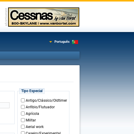
Português
Tipo Especial
Antigo/Clássico/Oldtimer
Anfibio/Flutuador
Agrícola
Militar
Aerial work
Caseiro/Experimental