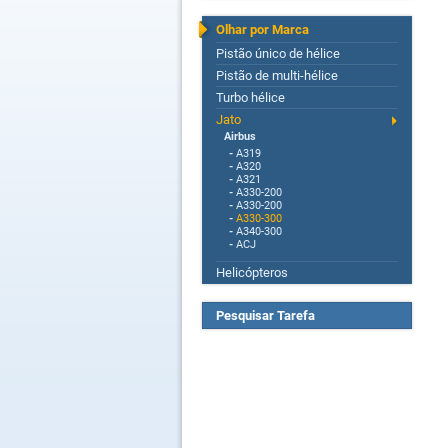
Olhar por Marca
Pistão único de hélice
Pistão de multi-hélice
Turbo hélice
Jato
Airbus
-
A319
-
A320
-
A321
-
A330-200
-
A330-200
-
A330-300
-
A340-300
-
ACJ
Helicópteros
Pesquisar Tarefa