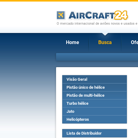
O mercado internacional de aviões novos e usados e
Home
Busca
Ofe
Visão Geral
Pistão único de hélice
Pistão de multi-hélice
Turbo hélice
Jato
Helicópteros
Lista de Distribuidor