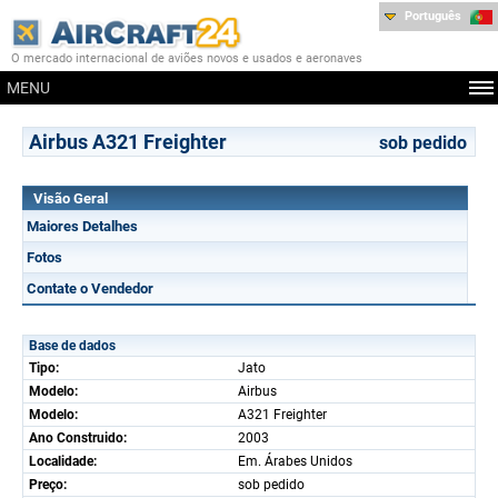
Português
O mercado internacional de aviões novos e usados e aeronaves
MENU
Airbus A321 Freighter
sob pedido
Visão Geral
Maiores Detalhes
Fotos
Contate o Vendedor
Base de dados
Tipo:
Jato
Modelo:
Airbus
Modelo:
A321 Freighter
Ano Construido:
2003
Localidade:
Em. Árabes Unidos
Preço:
sob pedido