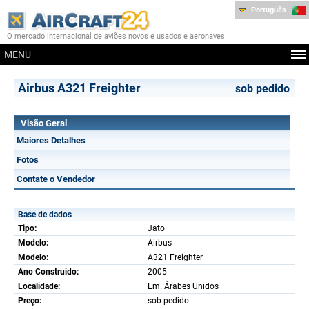
Português
O mercado internacional de aviões novos e usados e aeronaves
MENU
Airbus A321 Freighter
sob pedido
Visão Geral
Maiores Detalhes
Fotos
Contate o Vendedor
Base de dados
Tipo:
Jato
Modelo:
Airbus
Modelo:
A321 Freighter
Ano Construido:
2005
Localidade:
Em. Árabes Unidos
Preço:
sob pedido