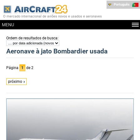
Português
O mercado internacional de aviões novos e usados e aeronaves
MENU
:
Ordem de resultados de busca
Aeronave à jato Bombardier usada
Página
1
de 2
próximo