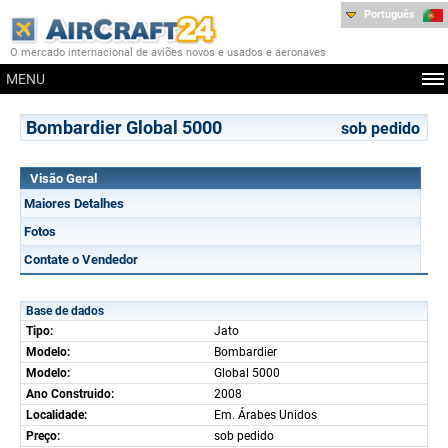
Português
O mercado internacional de aviões novos e usados e aeronaves
MENU
Bombardier Global 5000
sob pedido
Visão Geral
Maiores Detalhes
Fotos
Contate o Vendedor
Base de dados
Tipo:
Jato
Modelo:
Bombardier
Modelo:
Global 5000
Ano Construido:
2008
Localidade:
Em. Árabes Unidos
Preço:
sob pedido