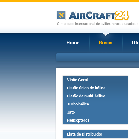
O mercado internacional de aviões novos e usados e
Home
Busca
Ofe
Visão Geral
Pistão único de hélice
Pistão de multi-hélice
Turbo hélice
Jato
Helicópteros
Lista de Distribuidor