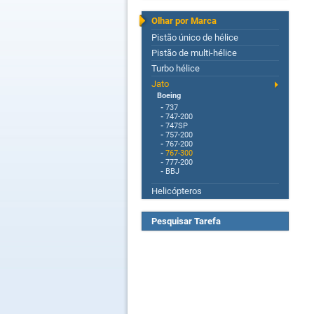
Olhar por Marca
Pistão único de hélice
Pistão de multi-hélice
Turbo hélice
Jato
Boeing
-
737
-
747-200
-
747SP
-
757-200
-
767-200
-
767-300
-
777-200
-
BBJ
Helicópteros
Pesquisar Tarefa