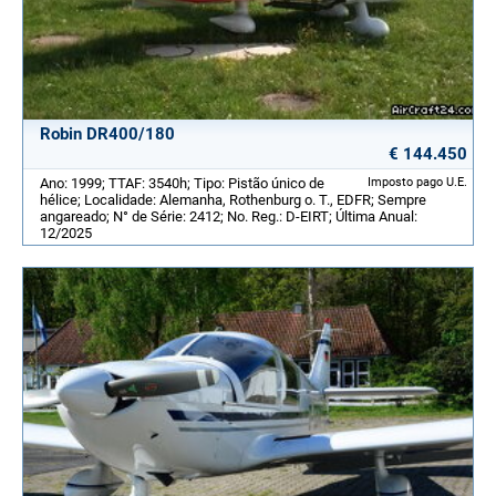
Robin DR400/180
€ 144.450
Ano: 1999; TTAF: 3540h; Tipo: Pistão único de
Imposto pago U.E.
hélice; Localidade: Alemanha, Rothenburg o. T., EDFR; Sempre
angareado; N° de Série: 2412; No. Reg.: D-EIRT; Última Anual:
12/2025