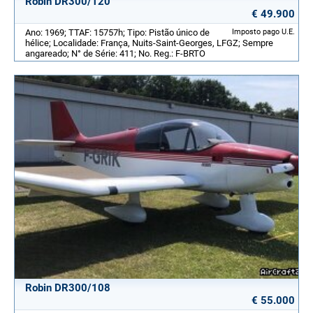
Robin DR300/120
€ 49.900
Ano: 1969; TTAF: 15757h; Tipo: Pistão único de
Imposto pago U.E.
hélice; Localidade: França, Nuits-Saint-Georges, LFGZ; Sempre
angareado; N° de Série: 411; No. Reg.: F-BRTO
Robin DR300/108
€ 55.000