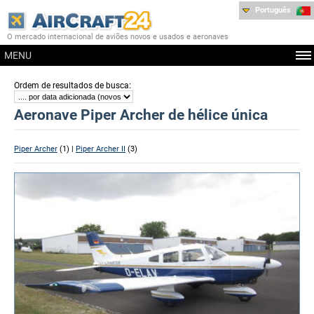
Português
O mercado internacional de aviões novos e usados e aeronaves
MENU
:
Ordem de resultados de busca
Aeronave Piper Archer de hélice única
Piper Archer
(1) |
Piper Archer II
(3)