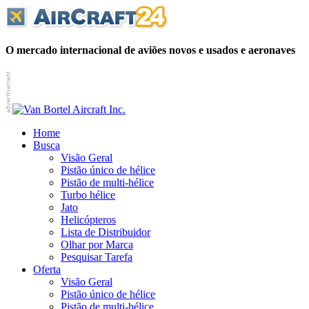
O mercado internacional de aviões novos e usados e aeronaves
Home
Busca
Visão Geral
Pistão único de hélice
Pistão de multi-hélice
Turbo hélice
Jato
Helicópteros
Lista de Distribuidor
Olhar por Marca
Pesquisar Tarefa
Oferta
Visão Geral
Pistão único de hélice
Pistão de multi-hélice