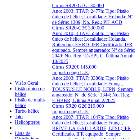
Cirrus SR20 G1
€ 130.000
Ano: 2003; TTAF: 2477h; Tipo: Pistão
único de hélice; Localidade: Holanda; N°
de Série: 1309; No. Reg.: PH-ACD
Cirrus SR20-G3
€ 330.000
Ano: 2010; TTAF: 5560h; Tipo: Pistão
único de hélice; Localidade: Holanda,
Rotterdam, EHRD; IFR Certificado, IFR
equipado, Sempre angareado; N° de Série:
2049; No. Reg.: D-EPUC; Última Anual:
10/2025
Cirrus SR20
€ 145.000
Imposto pago U.E.
Ano: 2003; TTAF: 3386h; Tipo: Pistão
Visão Geral
único de hélice; Localidade: França,
Pistão único de
TOUSSUS LE NOBLE, LFPN; Sempre
hélice
angareado; N° de Série: 1344; No. Reg.:
Pistão de multi-
F-HBBR; Última Anual: 2/2025
hélice
Cirrus SR20 G2
€ 219.000
Turbo hélice
Imposto pago U.E.
Jato
Ano: 2007; TTAF: 1047h; Tipo: Pistão
Helicópteros
único de hélice; Localidade: França,
BRIVE-LA-GAILLARDE, LFSL; IFR
Lista de
Certificado, IFR equipado, Sempre
Distribuidor