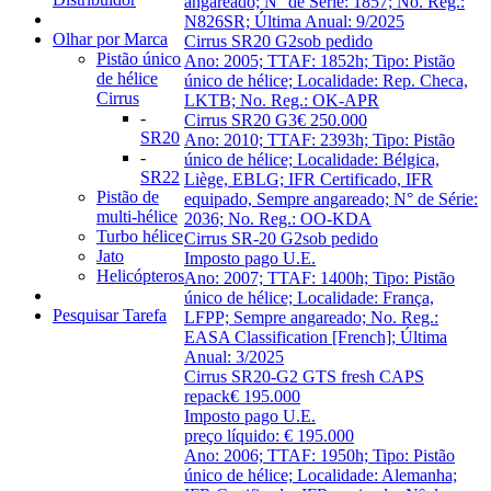
angareado; N° de Série: 1857; No. Reg.:
N826SR; Última Anual: 9/2025
Olhar por Marca
Cirrus SR20 G2
sob pedido
Pistão único
Ano: 2005; TTAF: 1852h; Tipo: Pistão
de hélice
único de hélice; Localidade: Rep. Checa,
Cirrus
LKTB; No. Reg.: OK-APR
-
Cirrus SR20 G3
€ 250.000
SR20
Ano: 2010; TTAF: 2393h; Tipo: Pistão
-
único de hélice; Localidade: Bélgica,
SR22
Liège, EBLG; IFR Certificado, IFR
Pistão de
equipado, Sempre angareado; N° de Série:
multi-hélice
2036; No. Reg.: OO-KDA
Turbo hélice
Cirrus SR-20 G2
sob pedido
Jato
Imposto pago U.E.
Helicópteros
Ano: 2007; TTAF: 1400h; Tipo: Pistão
único de hélice; Localidade: França,
Pesquisar Tarefa
LFPP; Sempre angareado; No. Reg.:
EASA Classification [French]; Última
Anual: 3/2025
Cirrus SR20-G2 GTS fresh CAPS
repack
€ 195.000
Imposto pago U.E.
preço líquido: € 195.000
Ano: 2006; TTAF: 1950h; Tipo: Pistão
único de hélice; Localidade: Alemanha;