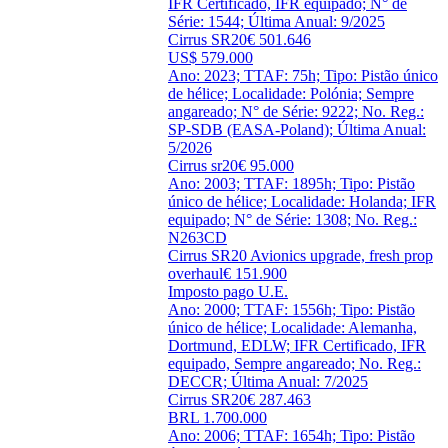
IFR Certificado, IFR equipado; N° de
Série: 1544; Última Anual: 9/2025
Cirrus SR20
€ 501.646
US$ 579.000
Ano: 2023; TTAF: 75h; Tipo: Pistão único
de hélice; Localidade: Polónia; Sempre
angareado; N° de Série: 9222; No. Reg.:
SP-SDB (EASA-Poland); Última Anual:
5/2026
Cirrus sr20
€ 95.000
Ano: 2003; TTAF: 1895h; Tipo: Pistão
único de hélice; Localidade: Holanda; IFR
equipado; N° de Série: 1308; No. Reg.:
N263CD
Cirrus SR20 Avionics upgrade, fresh prop
overhaul
€ 151.900
Imposto pago U.E.
Ano: 2000; TTAF: 1556h; Tipo: Pistão
único de hélice; Localidade: Alemanha,
Dortmund, EDLW; IFR Certificado, IFR
equipado, Sempre angareado; No. Reg.:
DECCR; Última Anual: 7/2025
Cirrus SR20
€ 287.463
BRL 1.700.000
Ano: 2006; TTAF: 1654h; Tipo: Pistão