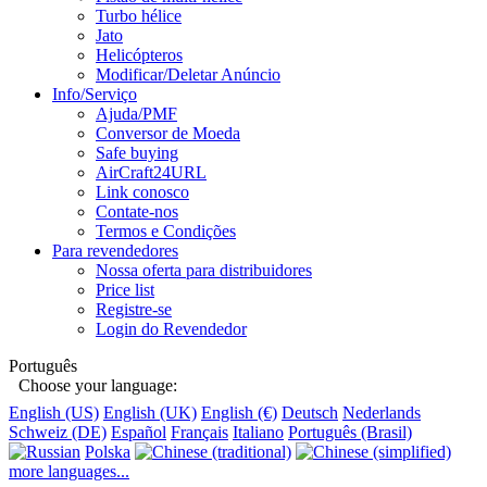
Turbo hélice
Jato
Helicópteros
Modificar/Deletar Anúncio
Info/Serviço
Ajuda/PMF
Conversor de Moeda
Safe buying
AirCraft24URL
Link conosco
Contate-nos
Termos e Condições
Para revendedores
Nossa oferta para distribuidores
Price list
Registre-se
Login do Revendedor
Português
Choose your language:
English (US)
English (UK)
English (€)
Deutsch
Nederlands
Schweiz (DE)
Español
Français
Italiano
Português (Brasil)
Polska
more languages...