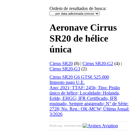
Ordem de resultados de busca
:
Aeronave Cirrus
SR20 de hélice
única
Cirrus SR20
(8) |
Cirrus SR20-G2
(4) |
Cirrus SR20-G3
(2)
Cirrus SR20 G6 GTS
€ 525.000
Imposto pago U.E.
Ano: 2021; TTAF: 245h; Tipo: Pistão
único de hélice; Localidade: Holanda,
Eelde, EHGG; IFR Certificado, IFR
equipado, Sempre angareado; N° de Série:
2728; No. Reg.: OK-MCW; Última Anual:
3/2026