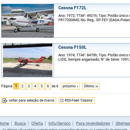
Cessna F172L
Ano: 1972; TTAF: 4921h; Tipo: Pistão único d
FR17200845; No. Reg.: SP-FEY (EASA-Polan
Cessna F150L
Ano: 1974; TTAF: 8470h; Tipo: Pistão único de
LIDE; Sempre angareado; N° de Série: 1091;
Página
1
2
3
4
5
6
de 6
próximo
Último
voltar para seleção de marca
RSS-Feed 'Cessna'
Home
Busca
Oferta
Info/Serviço
Para revendedores
Sitema
As ofertas são sujeitas a venda prévia, correcções de erros, ou a remoção do mercado.