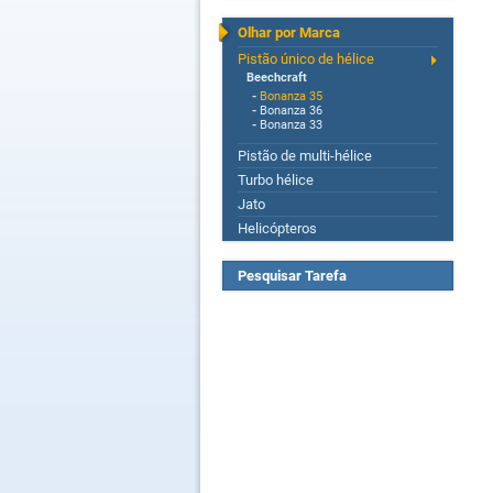
Olhar por Marca
Pistão único de hélice
Beechcraft
-
Bonanza 35
-
Bonanza 36
-
Bonanza 33
Pistão de multi-hélice
Turbo hélice
Jato
Helicópteros
Pesquisar Tarefa