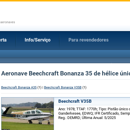
 aeronaves
rta
Info/Serviço
Para revendedores
Aeronave Beechcraft Bonanza 35 de hélice úni
Beechcraft Bonanza A35
(1) |
Beechcraft Bonanza V35B
(1)
Beechcraft V35B
Ano: 1978; TTAF: 1770h; Tipo: Pistão único 
Ganderkesee, EDWQ; IFR Certificado, Sempr
Reg.: DEMRD; Última Anual: 5/2025