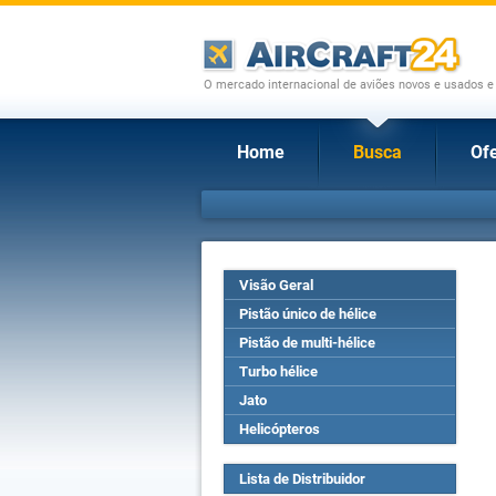
O mercado internacional de aviões novos e usados e
Home
Busca
Ofe
Visão Geral
Pistão único de hélice
Pistão de multi-hélice
Turbo hélice
Jato
Helicópteros
Lista de Distribuidor