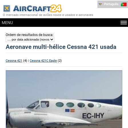
Português
O mercado internacional de aviões novos e usados e aeronaves
MENU
:
Ordem de resultados de busca
Aeronave multi-hélice Cessna 421 usada
Cessna 421
(4) |
Cessna 421C Eagle
(2)