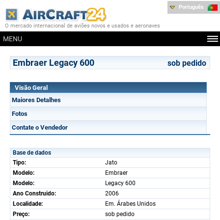
Português
O mercado internacional de aviões novos e usados e aeronaves
MENU
Embraer Legacy 600
sob pedido
Visão Geral
Maiores Detalhes
Fotos
Contate o Vendedor
Base de dados
Tipo:
Jato
Modelo:
Embraer
Modelo:
Legacy 600
Ano Construido:
2006
Localidade:
Em. Árabes Unidos
Preço:
sob pedido