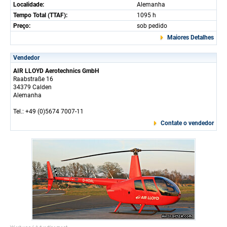
Localidade:
Alemanha
Tempo Total (TTAF):
1095 h
Preço:
sob pedido
Maiores Detalhes
Vendedor
AIR LLOYD Aerotechnics GmbH
Raabstraße 16
34379 Calden
Alemanha
Tel.: +49 (0)5674 7007-11
Contate o vendedor