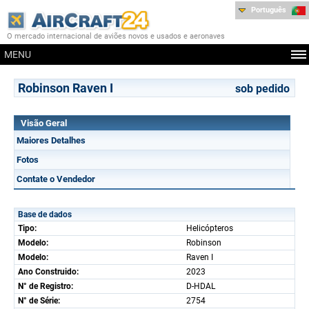
Português
O mercado internacional de aviões novos e usados e aeronaves
MENU
Robinson Raven I
sob pedido
Visão Geral
Maiores Detalhes
Fotos
Contate o Vendedor
Base de dados
Tipo:
Helicópteros
Modelo:
Robinson
Modelo:
Raven I
Ano Construido:
2023
N° de Registro:
D-HDAL
N° de Série:
2754