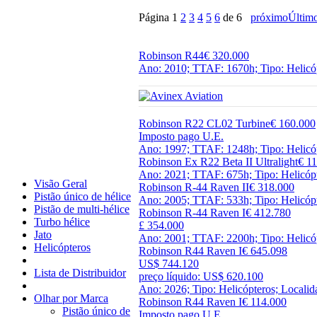
Página
1
2
3
4
5
6
de 6
próximo
Últim
Robinson R44
€ 320.000
Ano: 2010; TTAF: 1670h; Tipo: Helicó
Robinson R22 CL02 Turbine
€ 160.000
Imposto pago U.E.
Ano: 1997; TTAF: 1248h; Tipo: Helicóp
Robinson Ex R22 Beta II Ultralight
€ 1
Ano: 2021; TTAF: 675h; Tipo: Helicópt
Visão Geral
Robinson R-44 Raven II
€ 318.000
Pistão único de hélice
Ano: 2005; TTAF: 533h; Tipo: Helicópt
Pistão de multi-hélice
Robinson R-44 Raven I
€ 412.780
Turbo hélice
£ 354.000
Jato
Ano: 2001; TTAF: 2200h; Tipo: Helic
Helicópteros
Robinson R44 Raven I
€ 645.098
US$ 744.120
Lista de Distribuidor
preço líquido: US$ 620.100
Ano: 2026; Tipo: Helicópteros; Localid
Olhar por Marca
Robinson R44 Raven I
€ 114.000
Pistão único de
Imposto pago U.E.