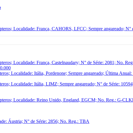
o
pteros; Localidade: França, CAHORS, LFCC; Sempre angareado; N° d
teros; Localidade: França, Castelnaudary; N° de Série: 2081; No. Re
10.000
eros; Localidade: Itália, Pordenone; Sempre angareado; Última Anual:
eros; Localidade: Itália, LIMZ; Sempre angareado; N° de Série: 105
ópteros; Localidade: Reino Unido, England, EGCM; No. Reg.: G-CLK
ade: Áustria; N° de Série: 2856; No. Reg.: TBA