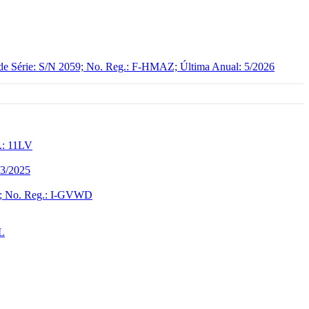
e Série: S/N 2059; No. Reg.: F-HMAZ; Última Anual: 5/2026
g.: 11LV
 3/2025
94; No. Reg.: I-GVWD
L