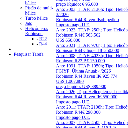
hélice
preço líquido: € 95.000
Pistão de multi-
Ano: 2003; TTAF: 2136h; Tipo: Helicóp
hélice
3/2026
Turbo hélice
Robinson R44 Raven II
sob pedido
Jato
Imposto pago U.E.
Helicópteros
Ano: 2023; TTAF: 250h; Tipo: Helicópt
Robinson
Robinson R44
€ 563.502
-
R22
US$ 650.000
-
R44
Ano: 2021; TTAF: 976h; Tipo: Helicópt
Robinson R44 Clipper II
€ 250.000
Pesquisar Tarefa
Ano: 2008; TTAF: 4023h; Tipo: Helicó
Robinson R22 B
€ 150.000
Ano: 1991; TTAF: 1950h; Tipo: Helicó
FGIYP; Última Anual: 4/2026
Robinson R44 Raven II
€ 925.774
US$ 1.067.880
preço líquido: US$ 889.900
Ano: 2026; Tipo: Helicópteros; Localid
Robinson R44 Raven II
€ 550.000
Imposto pago U.E.
Ano: 2011; TTAF: 2108h; Tipo: Helicó
Robinson R44
€ 290.000
Imposto pago U.E.
Ano: 2007; TTAF: 450h; Tipo: Helicópt
Robinson R44 Raven I
€ 416.125