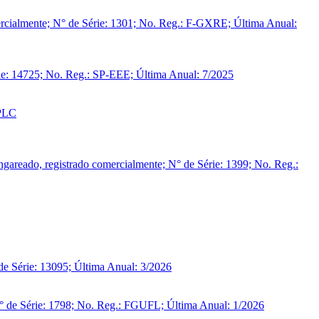
rcialmente; N° de Série: 1301; No. Reg.: F-GXRE; Última Anual:
ie: 14725; No. Reg.: SP-EEE; Última Anual: 7/2025
-PLC
eado, registrado comercialmente; N° de Série: 1399; No. Reg.:
e Série: 13095; Última Anual: 3/2026
° de Série: 1798; No. Reg.: FGUFL; Última Anual: 1/2026