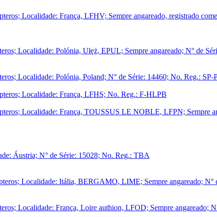
teros; Localidade: França, LFHV; Sempre angareado, registrado come
eros; Localidade: Polónia, Ułęż, EPUL; Sempre angareado; N° de Sér
eros; Localidade: Polónia, Poland; N° de Série: 14460; No. Reg.: SP
pteros; Localidade: França, LFHS; No. Reg.: F-HLPB
pteros; Localidade: França, TOUSSUS LE NOBLE, LFPN; Sempre angar
ade: Áustria; N° de Série: 15028; No. Reg.: TBA
pteros; Localidade: Itália, BERGAMO, LIME; Sempre angareado; N° d
eros; Localidade: França, Loire authion, LFOD; Sempre angareado; N