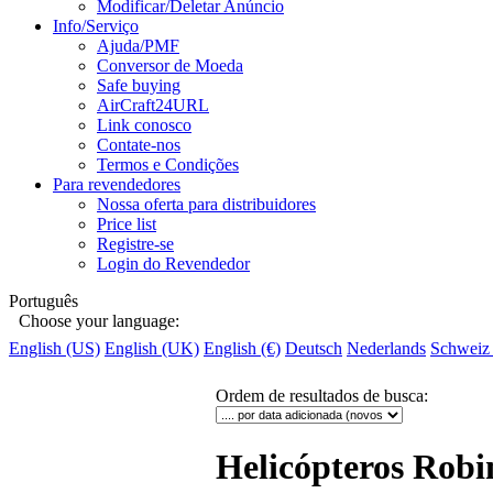
Modificar/Deletar Anúncio
Info/Serviço
Ajuda/PMF
Conversor de Moeda
Safe buying
AirCraft24URL
Link conosco
Contate-nos
Termos e Condições
Para revendedores
Nossa oferta para distribuidores
Price list
Registre-se
Login do Revendedor
Português
Choose your language:
English (US)
English (UK)
English (€)
Deutsch
Nederlands
Schweiz
Ordem de resultados de busca
:
Helicópteros Robi