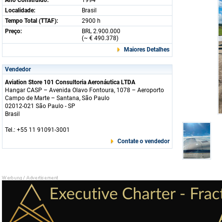
Ano Construido:
1994
Localidade:
Brasil
Tempo Total (TTAF):
2900 h
Preço:
BRL 2.900.000
(~ € 490.378)
Maiores Detalhes
Vendedor
Aviation Store 101 Consultoria Aeronáutica LTDA
Hangar CASP – Avenida Olavo Fontoura, 1078 – Aeroporto
Campo de Marte – Santana, São Paulo
02012-021 São Paulo - SP
Brasil
Tel.: +55 11 91091-3001
Contate o vendedor