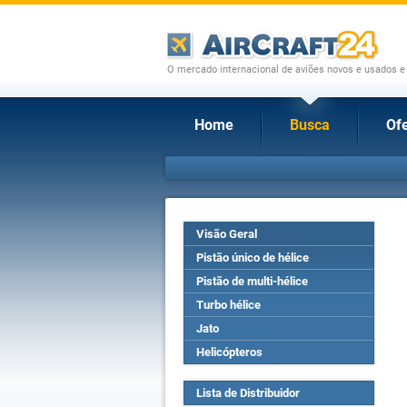
O mercado internacional de aviões novos e usados e
Home
Busca
Ofe
Visão Geral
Pistão único de hélice
Pistão de multi-hélice
Turbo hélice
Jato
Helicópteros
Lista de Distribuidor