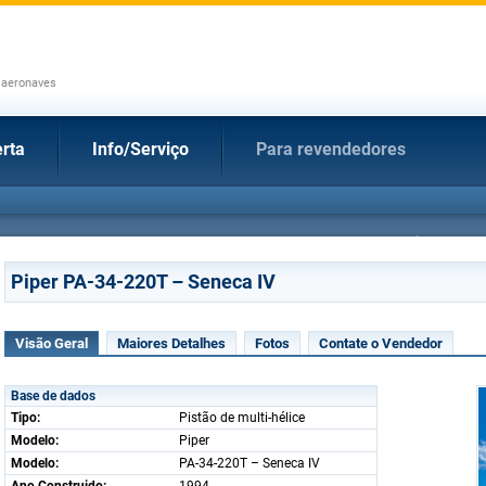
 aeronaves
rta
Info/Serviço
Para revendedores
Piper PA-34-220T – Seneca IV
Visão Geral
Maiores Detalhes
Fotos
Contate o Vendedor
Base de dados
Tipo:
Pistão de multi-hélice
Modelo:
Piper
Modelo:
PA-34-220T – Seneca IV