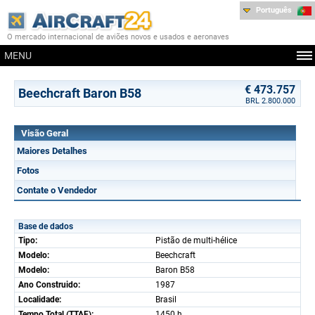
Português
O mercado internacional de aviões novos e usados e aeronaves
MENU
€ 473.757
Beechcraft Baron B58
BRL 2.800.000
Visão Geral
Maiores Detalhes
Fotos
Contate o Vendedor
Base de dados
Tipo:
Pistão de multi-hélice
Modelo:
Beechcraft
Modelo:
Baron B58
Ano Construido:
1987
Localidade:
Brasil
Tempo Total (TTAF):
1450 h