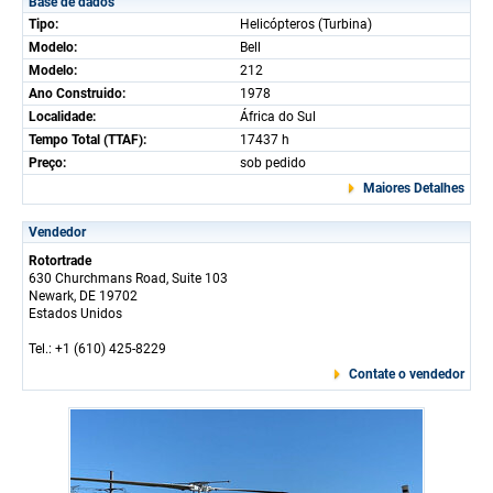
Base de dados
Tipo:
Helicópteros (Turbina)
Modelo:
Bell
Modelo:
212
Ano Construido:
1978
Localidade:
África do Sul
Tempo Total (TTAF):
17437 h
Preço:
sob pedido
Maiores Detalhes
Vendedor
Rotortrade
630 Churchmans Road, Suite 103
Newark, DE 19702
Estados Unidos
Tel.: +1 (610) 425-8229
Contate o vendedor