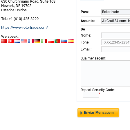
630 Churchmans Road, Suite 103
Newark, DE 19702
Estados Unidos
Para:
Rotortrade
Tel.: +1 (610) 425-8229
Assunto:
AirCraft24.com: I
https://www.rotortrade.com/
De
:
Nome
We speak:
:
Fone
:
E-mail
:
Sua mensagem
:
Repeat Security Code
*