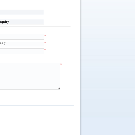
nquiry
*
*
*
*