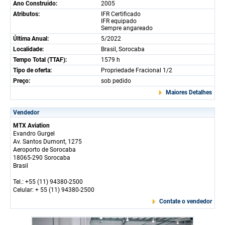
Ano Construido:
2005
Atributos:
IFR Certificado
IFR equipado
Sempre angareado
Última Anual:
5/2022
Localidade:
Brasil, Sorocaba
Tempo Total (TTAF):
1579 h
Tipo de oferta:
Propriedade Fracional 1/2
Preço:
sob pedido
Maiores Detalhes
Vendedor
MTX Aviation
Evandro Gurgel
Av. Santos Dumont, 1275
Aeroporto de Sorocaba
18065-290 Sorocaba
Brasil
Tel.: +55 (11) 94380-2500
Celular: + 55 (11) 94380-2500
Contate o vendedor