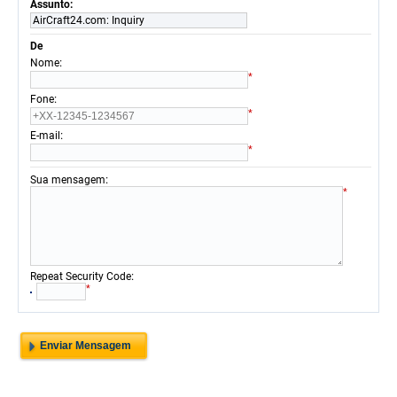
Assunto:
AirCraft24.com: Inquiry
De
:
Nome
*
:
Fone
*
:
E-mail
*
:
Sua mensagem
*
:
Repeat Security Code
*