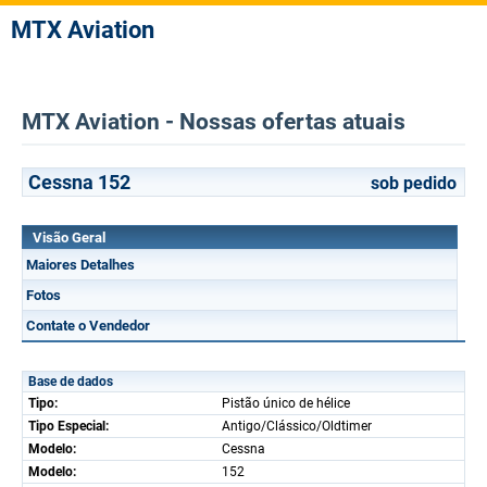
MTX Aviation
MTX Aviation - Nossas ofertas atuais
Cessna 152
sob pedido
Visão Geral
Maiores Detalhes
Fotos
Contate o Vendedor
Base de dados
Tipo:
Pistão único de hélice
Tipo Especial:
Antigo/Clássico/Oldtimer
Modelo:
Cessna
Modelo:
152