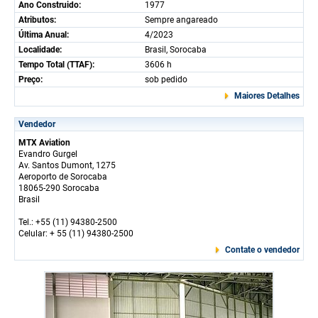
Ano Construido:
1977
Atributos:
Sempre angareado
Última Anual:
4/2023
Localidade:
Brasil, Sorocaba
Tempo Total (TTAF):
3606 h
Preço:
sob pedido
Maiores Detalhes
Vendedor
MTX Aviation
Evandro Gurgel
Av. Santos Dumont, 1275
Aeroporto de Sorocaba
18065-290 Sorocaba
Brasil
Tel.: +55 (11) 94380-2500
Celular: + 55 (11) 94380-2500
Contate o vendedor