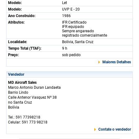
Modelo:
Let
Modelo:
UVP E - 20
Ano Construido:
1986
Atributos:
IFR Certificado
IFR equipado
Sempre angareado
registrado comercialmente
Localidade:
Bolívia, Santa Cruz
Tempo Total (TTAF):
9 h
Preço:
sob pedido
Maiores Detalhes
Vendedor
MD Aircraft Sales
Marco Antonio Duran Landaeta
Barrio Lindo
Calle Antenor Vasquez Nº 38
no Santa Cruz
Bolívia
Tel.: 591 77398218
Celular: 591 773 98218
Contate o vendedor