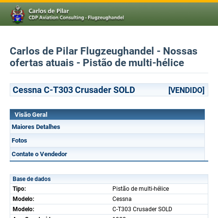
Carlos de Pilar Flugzeughandel - Nossas
ofertas atuais - Pistão de multi-hélice
Cessna C-T303 Crusader SOLD
[VENDIDO]
Visão Geral
Maiores Detalhes
Fotos
Contate o Vendedor
Base de dados
Tipo:
Pistão de multi-hélice
Modelo:
Cessna
Modelo:
C-T303 Crusader SOLD