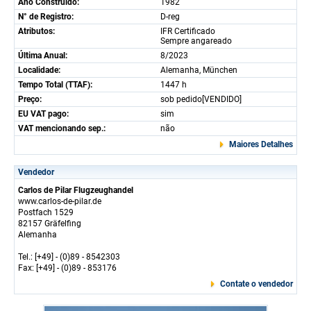
Ano Construido:
1982
N° de Registro:
D-reg
Atributos:
IFR Certificado
Sempre angareado
Última Anual:
8/2023
Localidade:
Alemanha, München
Tempo Total (TTAF):
1447 h
Preço:
sob pedido[VENDIDO]
EU VAT pago:
sim
VAT mencionando sep.:
não
Maiores Detalhes
Vendedor
Carlos de Pilar Flugzeughandel
www.carlos-de-pilar.de
Postfach 1529
82157 Gräfelfing
Alemanha
Tel.: [+49] - (0)89 - 8542303
Fax: [+49] - (0)89 - 853176
Contate o vendedor