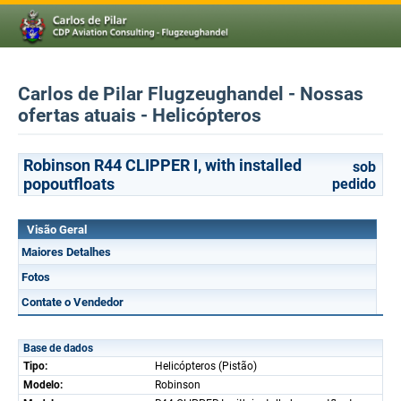
Carlos de Pilar Flugzeughandel - Nossas
ofertas atuais - Helicópteros
Robinson R44 CLIPPER I, with installed
sob
popoutfloats
pedido
Visão Geral
Maiores Detalhes
Fotos
Contate o Vendedor
Base de dados
Tipo:
Helicópteros (Pistão)
Modelo:
Robinson