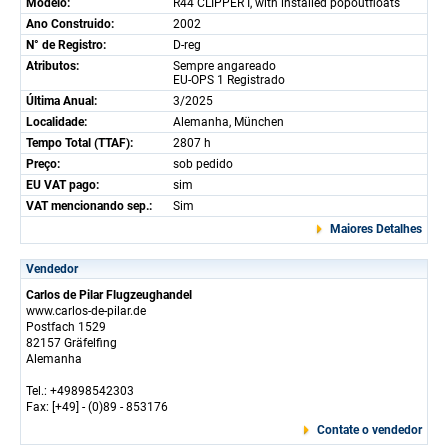
Modelo:
R44 CLIPPER I, with installed popoutfloats
Ano Construido:
2002
N° de Registro:
D-reg
Atributos:
Sempre angareado
EU-OPS 1 Registrado
Última Anual:
3/2025
Localidade:
Alemanha, München
Tempo Total (TTAF):
2807 h
Preço:
sob pedido
EU VAT pago:
sim
VAT mencionando sep.:
Sim
Maiores Detalhes
Vendedor
Carlos de Pilar Flugzeughandel
www.carlos-de-pilar.de
Postfach 1529
82157 Gräfelfing
Alemanha
Tel.: +49898542303
Fax: [+49] - (0)89 - 853176
Contate o vendedor