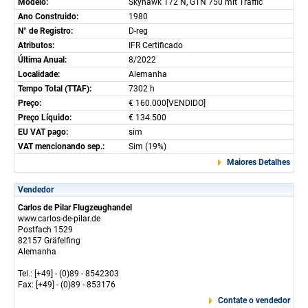
Modelo:
Skyhawk 172 N, GTN 750 mit Traffic
Ano Construido:
1980
N° de Registro:
D-reg
Atributos:
IFR Certificado
Última Anual:
8/2022
Localidade:
Alemanha
Tempo Total (TTAF):
7302 h
Preço:
€ 160.000[VENDIDO]
Preço Líquido:
€ 134.500
EU VAT pago:
sim
VAT mencionando sep.:
Sim (19%)
Maiores Detalhes
Vendedor
Carlos de Pilar Flugzeughandel
www.carlos-de-pilar.de
Postfach 1529
82157 Gräfelfing
Alemanha
Tel.: [+49] - (0)89 - 8542303
Fax: [+49] - (0)89 - 853176
Contate o vendedor