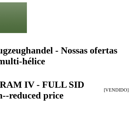
ugzeughandel - Nossas ofertas
multi-hélice
A RAM IV - FULL SID
[VENDIDO]
h--reduced price