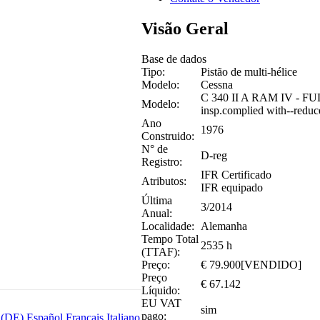
Visão Geral
Base de dados
Tipo:
Pistão de multi-hélice
Modelo:
Cessna
C 340 II A RAM IV - FU
Modelo:
insp.complied with--reduc
Ano
1976
Construido:
N° de
D-reg
Registro:
IFR Certificado
Atributos:
IFR equipado
Última
3/2014
Anual:
Localidade:
Alemanha
Tempo Total
2535 h
(TTAF):
Preço:
€ 79.900[VENDIDO]
Preço
€ 67.142
Líquido:
EU VAT
sim
pago:
 (DE)
Español
Français
Italiano