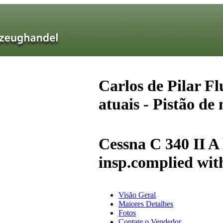
Carlos de Pilar Fl
atuais - Pistão de 
Cessna C 340 II 
insp.complied wit
Visão Geral
Maiores Detalhes
Fotos
Contate o Vendedor