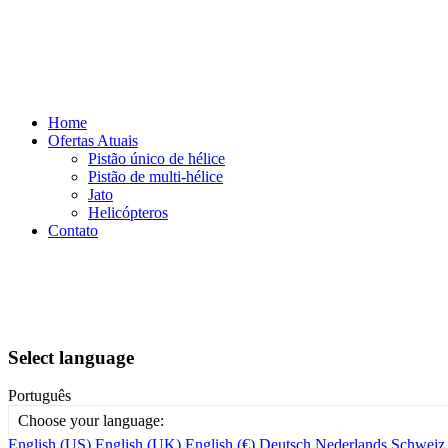
Home
Ofertas Atuais
Pistão único de hélice
Pistão de multi-hélice
Jato
Helicópteros
Contato
Select language
Português
Choose your language:
English (US)
English (UK)
English (€)
Deutsch
Nederlands
Schweiz