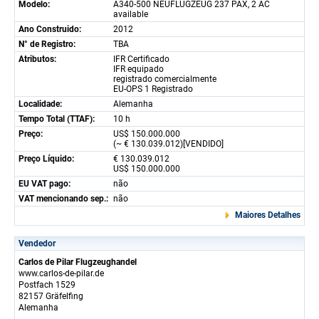
Modelo:
A340-500 NEUFLUGZEUG 237 PAX, 2 AC
available
Ano Construido:
2012
N° de Registro:
TBA
Atributos:
IFR Certificado
IFR equipado
registrado comercialmente
EU-OPS 1 Registrado
Localidade:
Alemanha
Tempo Total (TTAF):
10 h
Preço:
US$ 150.000.000
(~ € 130.039.012)[VENDIDO]
Preço Líquido:
€ 130.039.012
US$ 150.000.000
EU VAT pago:
não
VAT mencionando sep.:
não
Maiores Detalhes
Vendedor
Carlos de Pilar Flugzeughandel
www.carlos-de-pilar.de
Postfach 1529
82157 Gräfelfing
Alemanha