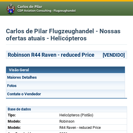
Carlos de Pilar Flugzeughandel - Nossas
ofertas atuais - Helicópteros
Robinson R44 Raven - reduced Price
[VENDIDO]
Visão Geral
Maiores Detalhes
Fotos
Contate o Vendedor
Base de dados
Tipo:
Helicópteros (Pistão)
Modelo:
Robinson
Modelo:
R44 Raven - reduced Price