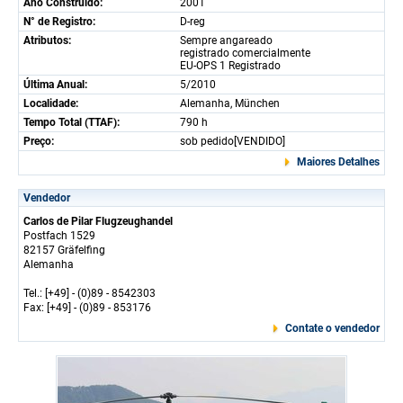
Ano Construido:
2001
N° de Registro:
D-reg
Atributos:
Sempre angareado
registrado comercialmente
EU-OPS 1 Registrado
Última Anual:
5/2010
Localidade:
Alemanha, München
Tempo Total (TTAF):
790 h
Preço:
sob pedido[VENDIDO]
Maiores Detalhes
Vendedor
Carlos de Pilar Flugzeughandel
Postfach 1529
82157 Gräfelfing
Alemanha
Tel.: [+49] - (0)89 - 8542303
Fax: [+49] - (0)89 - 853176
Contate o vendedor