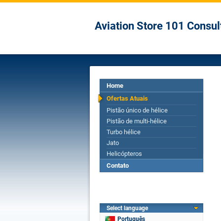
Aviation Store 101 Consul
Home
Ofertas Atuais
Pistão único de hélice
Pistão de multi-hélice
Turbo hélice
Jato
Helicópteros
Contato
Select language
Português