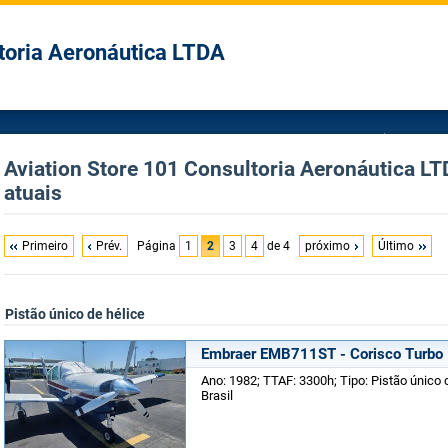
toria Aeronáutica LTDA
Aviation Store 101 Consultoria Aeronáutica LT
atuais
Primeiro
Prév.
Página
1
2
3
4
de 4
próximo
Último
Pistão único de hélice
Embraer EMB711ST - Corisco Turbo
Ano: 1982; TTAF: 3300h; Tipo: Pistão único 
Brasil