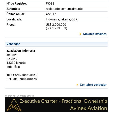
N° de Registro:
PK-BS
Atributos:
registrado comercialmente
Última Anual:
4/2017
Localidade:
Indonésia, jakarta, CGK
Preço:
US$ 2.000.000
(~ € 1.733.853)
Maiores Detalhes
Vendedor
zz aviation indonesia
zemmy
h.yahya
13330 jakarta
Indonésia
Tel.: +6287884408450
Celular: 87884408450
Contate o vendedor