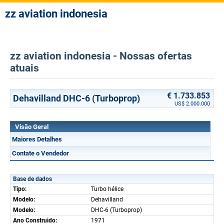
zz aviation indonesia
zz aviation indonesia - Nossas ofertas
atuais
€ 1.733.853
Dehavilland DHC-6 (Turboprop)
US$ 2.000.000
Visão Geral
Maiores Detalhes
Contate o Vendedor
Base de dados
Tipo:
Turbo hélice
Modelo:
Dehavilland
Modelo:
DHC-6 (Turboprop)
Ano Construido:
1971