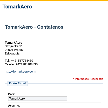
TomarkAero
TomarkAero - Contatenos
TomarkAero
Strojnícka 11
08001 Presov
Eslováquia
Tel.: +421517764480
Celular: +421903108330
http://tomarkaero.com
* Informação Necessária
Enviar E-mail
Para:
TomarkAero
Assunto: