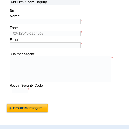
AirCraft24.com: Inquiry
De
:
Nome
*
:
Fone
*
:
E-mail
*
:
Sua mensagem
*
:
Repeat Security Code
*