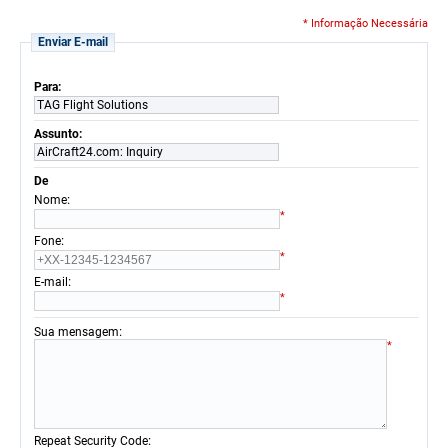
* Informação Necessária
Enviar E-mail
Para:
TAG Flight Solutions
Assunto:
AirCraft24.com: Inquiry
De
:
Nome
*
:
Fone
*
:
E-mail
*
:
Sua mensagem
*
:
Repeat Security Code