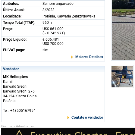
Atributos:
Sempre angareado
Última Anual:
8/2023
Localidade:
Polónia, Kalwaria Zebrzydowska
Tempo Total (TTAF):
960 h
Preço:
US$ 861.000
(~ € 745.971)
Preço Líquido:
€ 606.481
US$ 700.000
EU VAT pago:
sim
Maiores Detalhes
Vendedor
MK Helicopters
Kamil
Barwald Sredni
Barwald Sredni 276
34-124 Klecza Dolna
Polónia
Tel.: +48505167954
Contate o vendedor