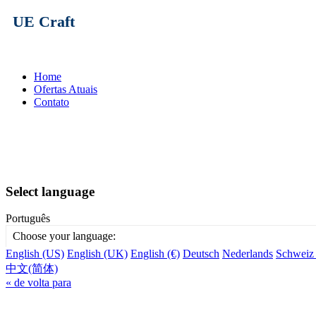
UE Craft
Home
Ofertas Atuais
Contato
Select language
Português
Choose your language:
English (US)
English (UK)
English (€)
Deutsch
Nederlands
Schweiz
中文(简体)
« de volta para