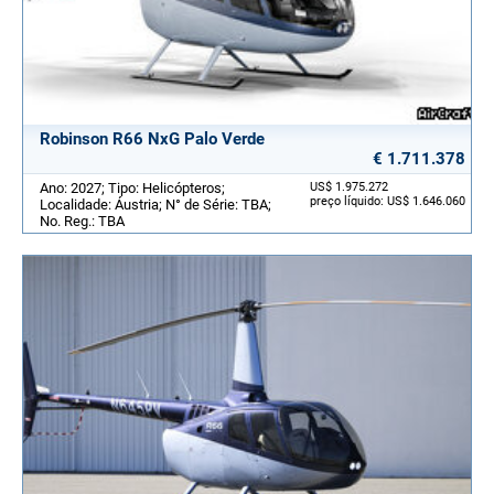
Robinson R66 NxG Palo Verde
€ 1.711.378
Ano: 2027; Tipo: Helicópteros;
US$ 1.975.272
preço líquido: US$ 1.646.060
Localidade: Áustria; N° de Série: TBA;
No. Reg.: TBA