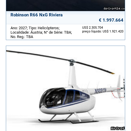
Robinson R66 NxG Riviera
€ 1.997.664
Ano: 2027; Tipo: Helicópteros;
US$ 2.305.704
preço líquido: US$ 1.921.420
Localidade: Áustria; N° de Série: TBA;
No. Reg.: TBA