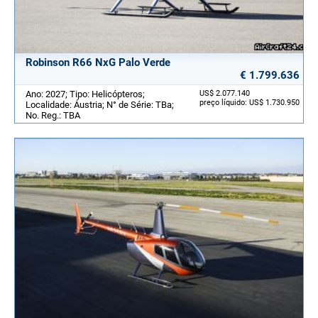
Robinson R66 NxG Palo Verde
€ 1.799.636
Ano: 2027; Tipo: Helicópteros;
US$ 2.077.140
preço líquido: US$ 1.730.950
Localidade: Áustria; N° de Série: TBa;
No. Reg.: TBA