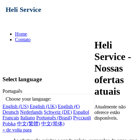
Heli Service
Home
Contato
Heli
Service -
Nossas
ofertas
Select language
atuais
Português
Choose your language:
English (US)
English (UK)
English (€)
Atualmente não
Deutsch
Nederlands
Schweiz (DE)
Español
oferece estão
Français
Italiano
Português (Brasil)
Русский
disponíveis.
Polska
中文(繁體)
中文(简体)
« de volta para