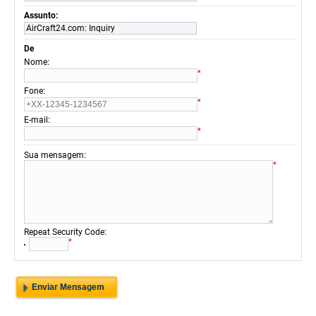
Assunto:
AirCraft24.com: Inquiry
De
:
Nome
*
:
Fone
*
:
E-mail
*
:
Sua mensagem
*
:
Repeat Security Code
*