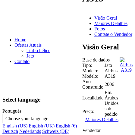
Visão Geral
Maiores Detalhes
Fotos
Contate o Vendedor
Home
Ofertas Atuais
Visão Geral
Turbo hélice
Jato
Base de dados
Contato
Tipo:
Jato
Modelo:
Airbus
Modelo:
A319
Ano
2006
Construido:
Em.
Localidade:
Árabes
Select language
Unidos
sob
Português
Preço:
pedido
Choose your language:
Maiores Detalhes
English (US)
English (UK)
English (€)
Vendedor
Deutsch
Nederlands
Schweiz (DE)