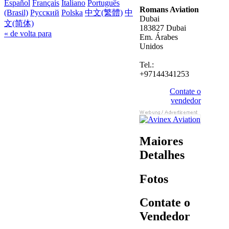
Español
Français
Italiano
Português
Romans Aviation
(Brasil)
Русский
Polska
中文(繁體)
中
Dubai
文(简体)
183827 Dubai
« de volta para
Em. Árabes
Unidos
Tel.:
+97144341253
Contate o
vendedor
Maiores
Detalhes
Fotos
Contate o
Vendedor