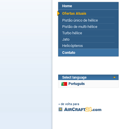
Home
Ofertas Atuais
Pistão único de hélice
Pistão de multi-hélice
Turbo hélice
Jato
Helicópteros
Contato
Select language
Português
« de volta para