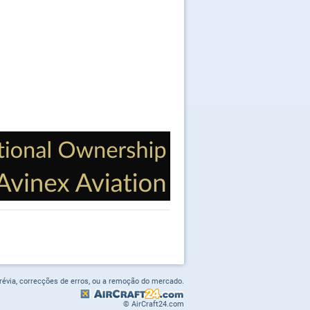
prévia, correcções de erros, ou a remoção do mercado.
© AirCraft24.com