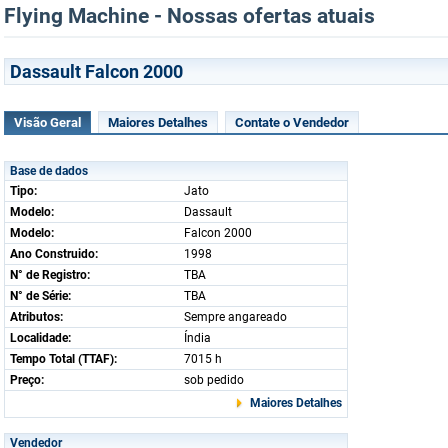
Flying Machine - Nossas ofertas atuais
Dassault Falcon 2000
Visão Geral
Maiores Detalhes
Contate o Vendedor
Base de dados
Tipo:
Jato
Modelo:
Dassault
Modelo:
Falcon 2000
Ano Construido:
1998
N° de Registro:
TBA
N° de Série:
TBA
Atributos:
Sempre angareado
Localidade:
Índia
Tempo Total (TTAF):
7015 h
Preço:
sob pedido
Maiores Detalhes
Vendedor