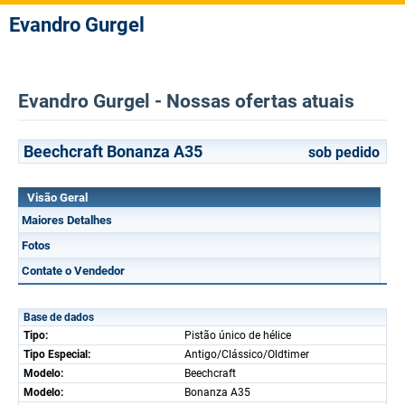
Evandro Gurgel
Evandro Gurgel - Nossas ofertas atuais
Beechcraft Bonanza A35
sob pedido
Visão Geral
Maiores Detalhes
Fotos
Contate o Vendedor
Base de dados
Tipo:
Pistão único de hélice
Tipo Especial:
Antigo/Clássico/Oldtimer
Modelo:
Beechcraft
Modelo:
Bonanza A35