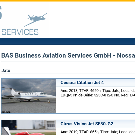
BAS Business Aviation Services GmbH - Nossas
Jato
Cessna Citation Jet 4
Ano: 2013; TTAF: 4650h; Tipo: Jato; Localid
EDQM; N° de Série: 525C-0124; No. Reg.: D
Cirrus Vision Jet SF50-G2
Ano: 2019; TTAF: 865h; Tipo: Jato; Localid