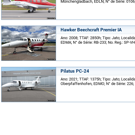
Mönchengladbach, EDLN; N° de Série: 0106
Hawker Beechcraft Premier IA
Ano: 2008; TTAF: 2850h; Tipo: Jato; Locali
EDMA; N° de Série: RB-233; No. Reg.: SP-V
Pilatus PC-24
Ano: 2021; TTAF: 1375h; Tipo: Jato; Locali
Oberpfaffenhofen, EDMO; N° de Série: 226