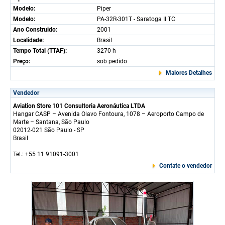
Modelo:
Piper
Modelo:
PA-32R-301T - Saratoga II TC
Ano Construido:
2001
Localidade:
Brasil
Tempo Total (TTAF):
3270 h
Preço:
sob pedido
Maiores Detalhes
Vendedor
Aviation Store 101 Consultoria Aeronáutica LTDA
Hangar CASP – Avenida Olavo Fontoura, 1078 – Aeroporto Campo de
Marte – Santana, São Paulo
02012-021 São Paulo - SP
Brasil
Tel.: +55 11 91091-3001
Contate o vendedor