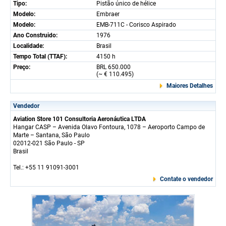
Tipo:
Pistão único de hélice
Modelo:
Embraer
Modelo:
EMB-711C - Corisco Aspirado
Ano Construido:
1976
Localidade:
Brasil
Tempo Total (TTAF):
4150 h
Preço:
BRL 650.000
(~ € 110.495)
Maiores Detalhes
Vendedor
Aviation Store 101 Consultoria Aeronáutica LTDA
Hangar CASP – Avenida Olavo Fontoura, 1078 – Aeroporto Campo de
Marte – Santana, São Paulo
02012-021 São Paulo - SP
Brasil
Tel.: +55 11 91091-3001
Contate o vendedor