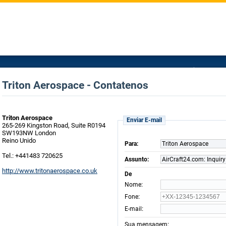
Triton Aerospace - Contatenos
Triton Aerospace
Enviar E-mail
265-269 Kingston Road, Suite R0194
SW193NW London
Reino Unido
Para:
Triton Aerospace
Tel.: +441483 720625
Assunto:
AirCraft24.com: Inquiry
http://www.tritonaerospace.co.uk
De
:
Nome
:
Fone
:
E-mail
:
Sua mensagem